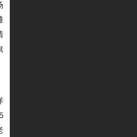
场
滩
清
旗
样
5
老